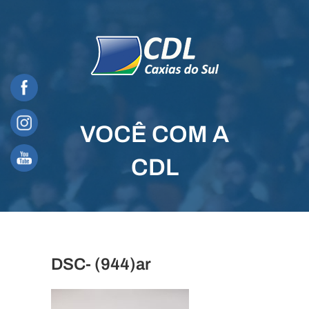
Skip
to
content
VOCÊ COM A
CDL
DSC- (944)ar