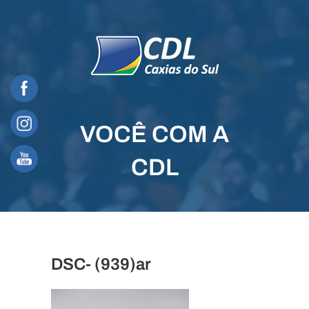
Skip
to
content
VOCÊ COM A
CDL
DSC- (939)ar