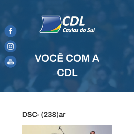
Skip
to
content
VOCÊ COM A
CDL
DSC- (238)ar