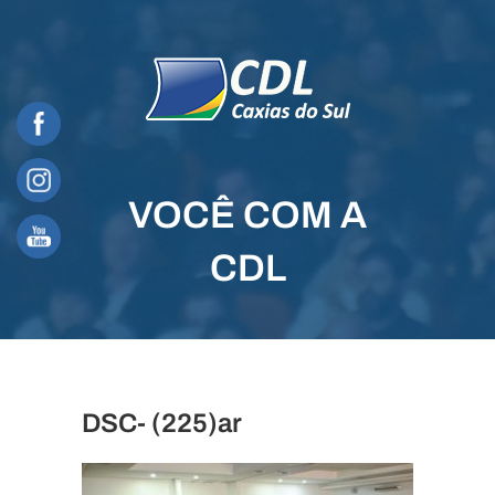
Skip
to
content
VOCÊ COM A
CDL
DSC- (225)ar