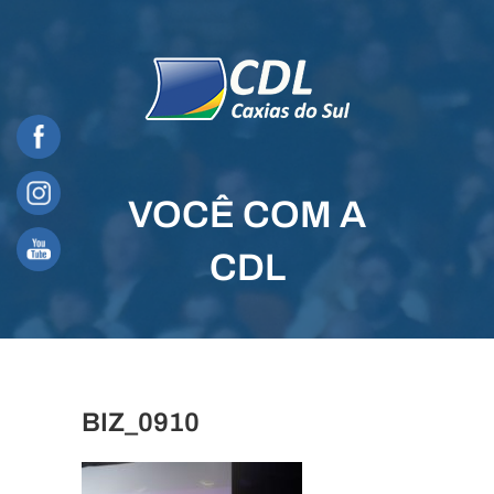
Skip
to
content
VOCÊ COM A
CDL
BIZ_0910