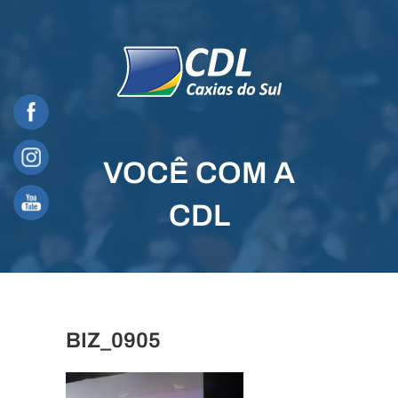
Skip
to
content
VOCÊ COM A
CDL
BIZ_0905