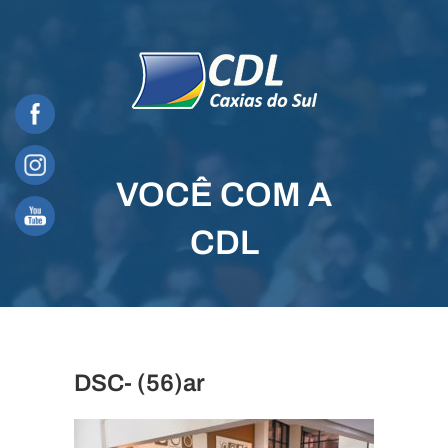
Skip
to
content
VOCÊ COM A
CDL
DSC- (56)ar