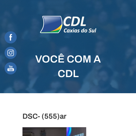
Skip
to
content
VOCÊ COM A
CDL
DSC- (555)ar