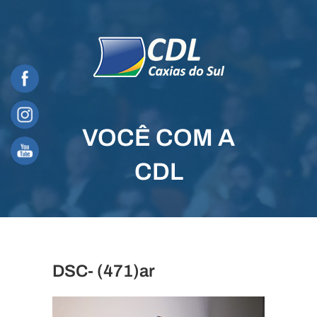
Skip
to
content
VOCÊ COM A
CDL
DSC- (471)ar