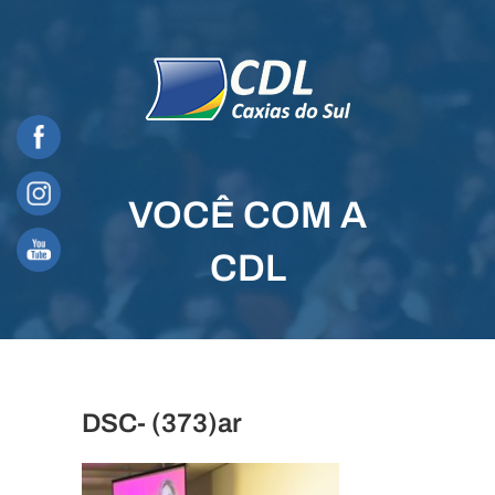
Skip
to
content
VOCÊ COM A
CDL
DSC- (373)ar