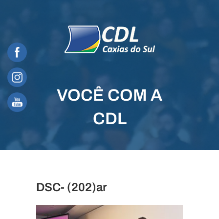
Skip
to
content
VOCÊ COM A
CDL
DSC- (202)ar