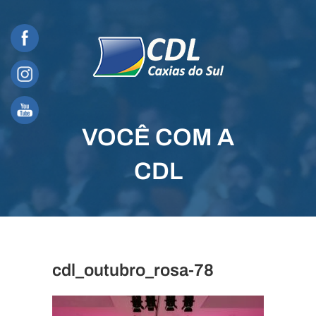
Skip
to
content
VOCÊ COM A
CDL
cdl_outubro_rosa-78