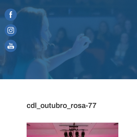
Skip
to
content
cdl_outubro_rosa-77