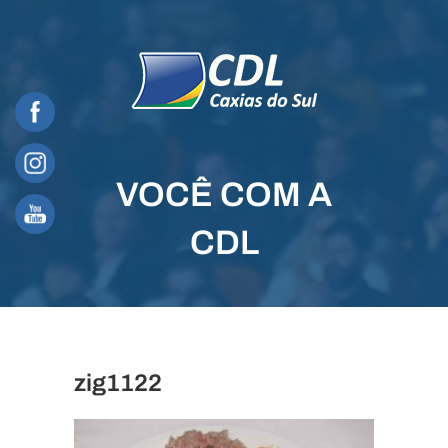
Skip
to
content
VOCÊ COM A
CDL
zig1122