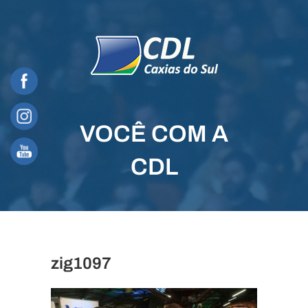
Skip
to
content
VOCÊ COM A
CDL
zig1097