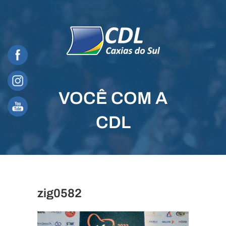
Skip
to
content
VOCÊ COM A
CDL
zig0582