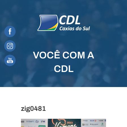
Skip
to
content
VOCÊ COM A
CDL
zig0481