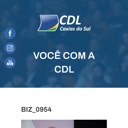
Skip
to
content
VOCÊ COM A
CDL
BIZ_0954