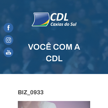
Skip
to
content
VOCÊ COM A
CDL
BIZ_0933