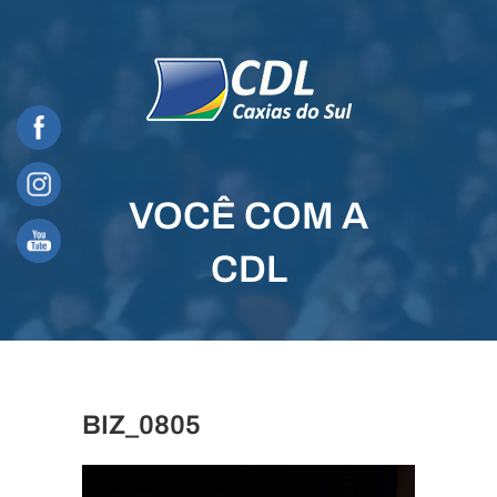
Skip
to
content
VOCÊ COM A
CDL
BIZ_0805