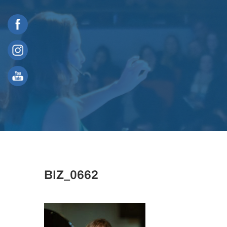
Skip
to
content
BIZ_0662