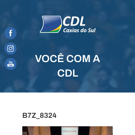
Skip
to
content
VOCÊ COM A
CDL
B7Z_8324