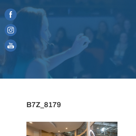
Skip
to
content
B7Z_8179