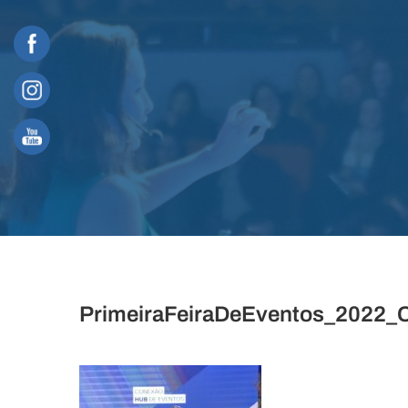
Skip
to
content
PrimeiraFeiraDeEventos_2022_C