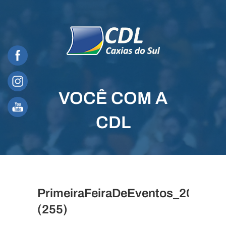
Skip
to
content
VOCÊ COM A
CDL
PrimeiraFeiraDeEventos_2022_Ca
(255)