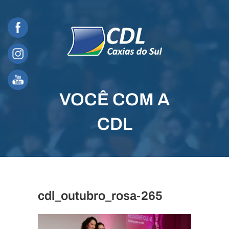
Skip
to
content
VOCÊ COM A
CDL
cdl_outubro_rosa-265