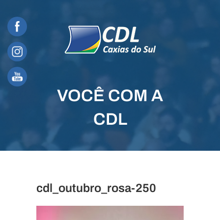
Skip
to
content
VOCÊ COM A
CDL
cdl_outubro_rosa-250