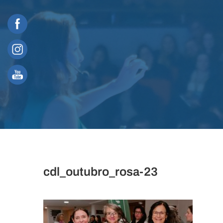
Skip
to
content
cdl_outubro_rosa-23