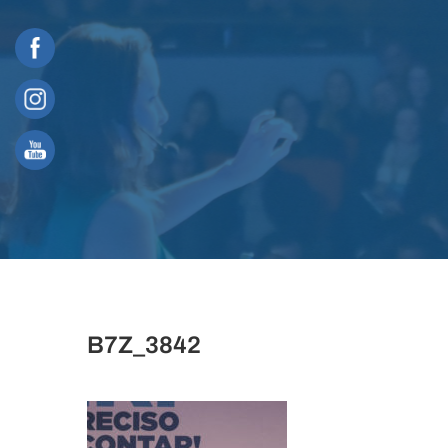
Skip
to
content
B7Z_3842