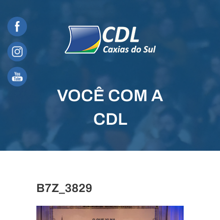
Skip
to
content
VOCÊ COM A
CDL
B7Z_3829