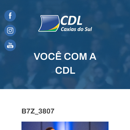
Skip
to
content
VOCÊ COM A
CDL
B7Z_3807