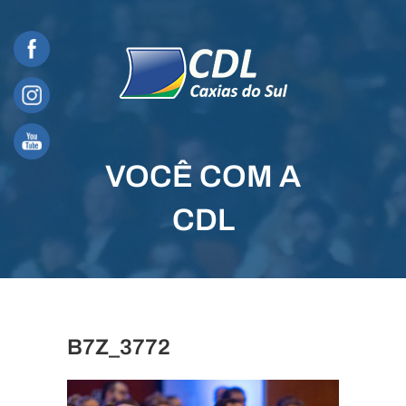
Skip
to
content
VOCÊ COM A
CDL
B7Z_3772