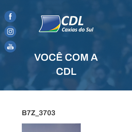
Skip
to
content
VOCÊ COM A
CDL
B7Z_3703