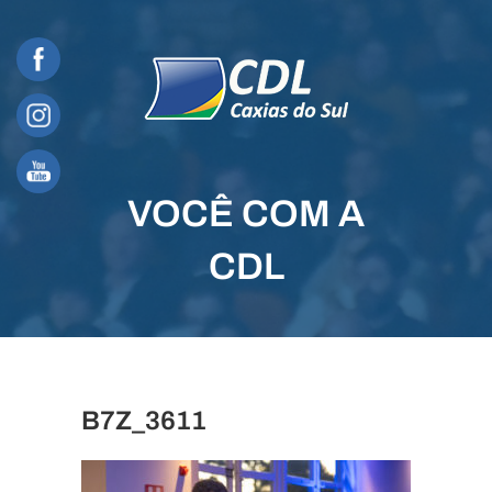
Skip
to
content
VOCÊ COM A
CDL
B7Z_3611