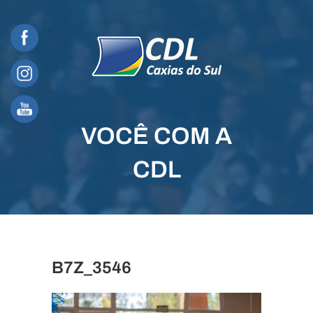
Skip
to
content
VOCÊ COM A
CDL
B7Z_3546