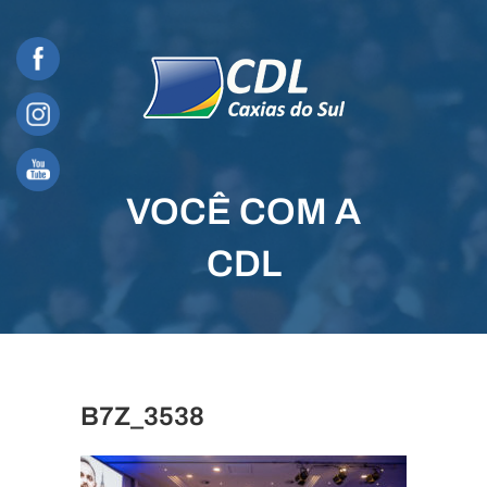
Skip
to
content
VOCÊ COM A
CDL
B7Z_3538