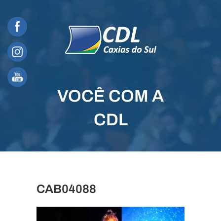
Skip
to
content
VOCÊ COM A
CDL
CAB04088