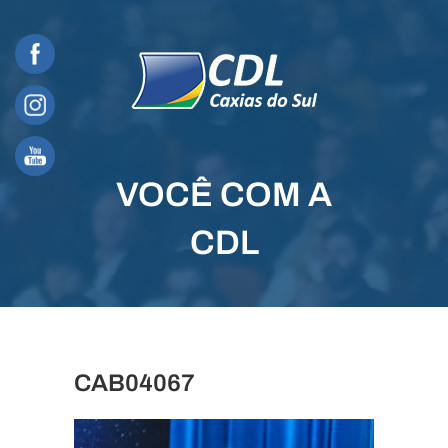
Skip
to
content
VOCÊ COM A
CDL
CAB04067