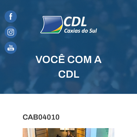
Skip
to
content
VOCÊ COM A
CDL
CAB04010