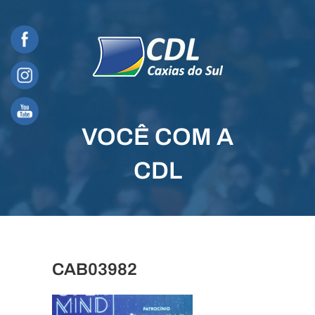
Skip
to
content
VOCÊ COM A
CDL
CAB03982