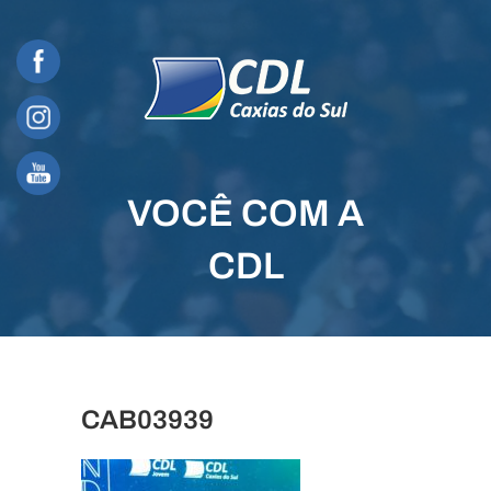
Skip
to
content
VOCÊ COM A
CDL
CAB03939