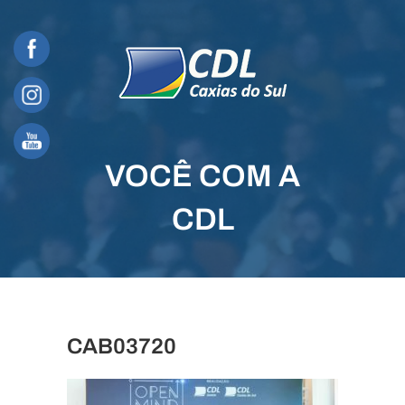
Skip
to
content
VOCÊ COM A
CDL
CAB03720