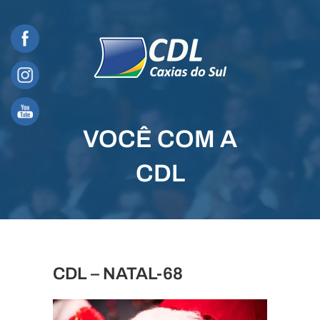
Skip
to
content
VOCÊ COM A
CDL
CDL – NATAL-68