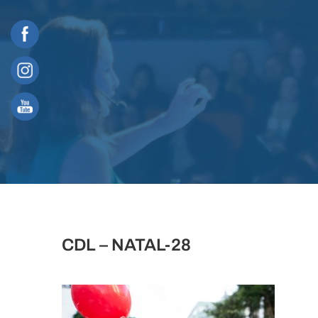
Skip
to
content
CDL – NATAL-28