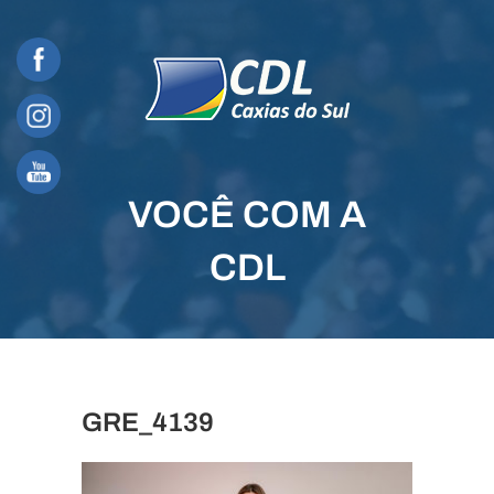
Skip
to
content
VOCÊ COM A
CDL
GRE_4139