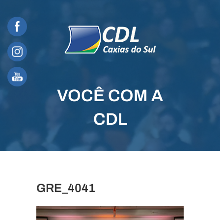
Skip
to
content
VOCÊ COM A
CDL
GRE_4041